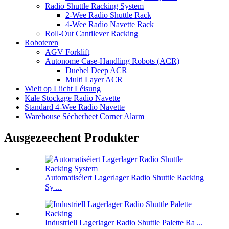
Radio Shuttle Racking System
2-Wee Radio Shuttle Rack
4-Wee Radio Navette Rack
Roll-Out Cantilever Racking
Roboteren
AGV Forklift
Autonome Case-Handling Robots (ACR)
Duebel Deep ACR
Multi Layer ACR
Wielt op Liicht Léisung
Kale Stockage Radio Navette
Standard 4-Wee Radio Navette
Warehouse Sécherheet Corner Alarm
Ausgezeechent Produkter
Automatiséiert Lagerlager Radio Shuttle Racking
Sy ...
Industriell Lagerlager Radio Shuttle Palette Ra ...