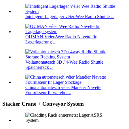
Intelligent Lagerlager véier-Wee Radio Shuttle ...
OUMAN Véier-Wee Radio Navette fir
Lagerlagerung ...
Vollautomatesch 3D / 4-Wee Radio Shuttle
Späicherrack ...
China automatesch véier Manéier Navette
Fournisseur fir wareho ...
Stacker Crane + Conveyor System