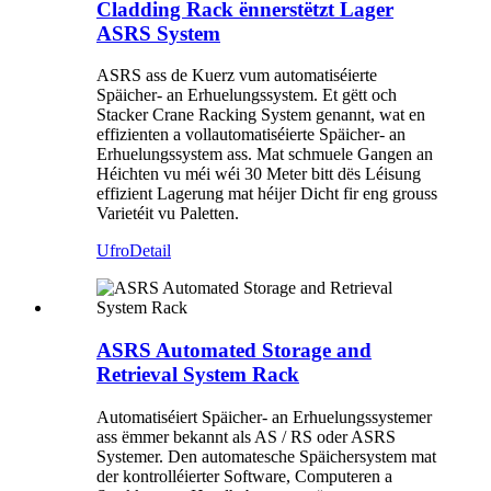
Cladding Rack ënnerstëtzt Lager
ASRS System
ASRS ass de Kuerz vum automatiséierte
Späicher- an Erhuelungssystem. Et gëtt och
Stacker Crane Racking System genannt, wat en
effizienten a vollautomatiséierte Späicher- an
Erhuelungssystem ass. Mat schmuele Gangen an
Héichten vu méi wéi 30 Meter bitt dës Léisung
effizient Lagerung mat héijer Dicht fir eng grouss
Varietéit vu Paletten.
Ufro
Detail
ASRS Automated Storage and
Retrieval System Rack
Automatiséiert Späicher- an Erhuelungssystemer
ass ëmmer bekannt als AS / RS oder ASRS
Systemer. Den automatesche Späichersystem mat
der kontrolléierter Software, Computeren a