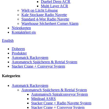
Duebel Deep ACR
Multi Layer ACR
Wielt op Liicht Léisung
Kale Stockage Radio Navette
Standard 4-Wee Radio Navette
Warehouse Sécherheet Corner Alarm
Neiegkeeten
Kontaktéiert eis
English
Doheem
Produkter
Automatck Racksystem
Automatesch Späicheren & Retrial System
Stacker Crane + Conveyor System
Kategorien
Automatck Racksystem
Automatesch Späicheren & Retrial System
Automatesch Spiralconveyor System
Miniload ASRS
Stacker Crane + Radio Navette System
Stacker Crane + Conveyor System