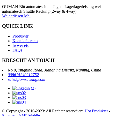
OUMAN Bitt automatesch intelligent Lagerlagerléisung wéi
automatesch Shuttle Racking (2way & 4way).
Weiderliesen Méi
QUICK LINK
Produkter
Kontaktéiert eis
Iwwer eis
FAQs
KRËSCHT AN TOUCH
No.9, Yingning Road, Jiangning Distrikt, Nanjing, China
008615240212752
sales@omracking.com
© Copyright - 2010-2023: All Rechter reservéiert.
Hot Produkter
-
Sitemap
-
AMP Mobile