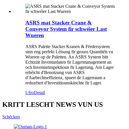
ASRS mat Stacker Crane &
Conveyor System fir schwéier Last
Wueren
ASRS Palette Stacker Kranen & Fërdersystem
sinn eng perfekt Léisung fir grouss Quantitéit vu
Wueren op de Paletten. An ASRS System bitt
Echtzäit Inventardaten fir Lagermanagement an
och Inventarinspektioun fir Lagerung. Am Lager
erhéicht d'Benotzung vun ASRS
d'Aarbechtseffizienz, spuert de Lagerraum a
reduzéiert d'Investitiounskäschte fir Lager.
Ufro
Detail
KRITT LESCHT NEWS VUN US
Schécken