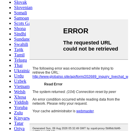
Slovak
Slovenian
Somali
Samoan
Scots Gaelic
Shona
Sindhi
Sundanese
Swahili
Tajik
Tamil
Telugu
Thai
Ukrainian
Urdu
Uzbek
Vietnamese
Welsh
Xhosa
Yiddish
Yoruba
Zulu
Kinyarwanda
Tatar
Oriya