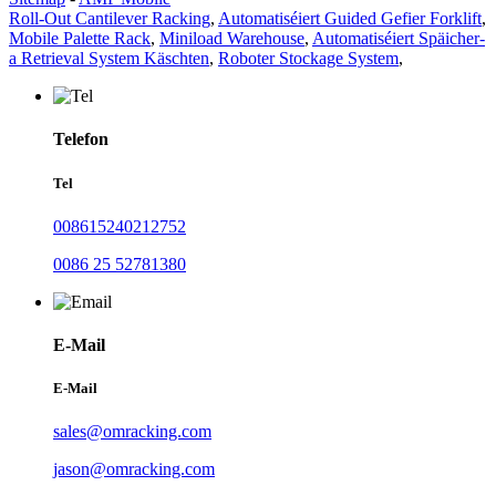
Roll-Out Cantilever Racking
,
Automatiséiert Guided Gefier Forklift
,
Mobile Palette Rack
,
Miniload Warehouse
,
Automatiséiert Späicher-
a Retrieval System Käschten
,
Roboter Stockage System
,
Telefon
Tel
008615240212752
0086 25 52781380
E-Mail
E-Mail
sales@omracking.com
jason@omracking.com