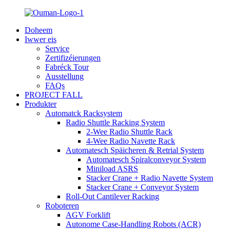
Doheem
Iwwer eis
Service
Zertifizéierungen
Fabréck Tour
Ausstellung
FAQs
PROJECT FALL
Produkter
Automatck Racksystem
Radio Shuttle Racking System
2-Wee Radio Shuttle Rack
4-Wee Radio Navette Rack
Automatesch Späicheren & Retrial System
Automatesch Spiralconveyor System
Miniload ASRS
Stacker Crane + Radio Navette System
Stacker Crane + Conveyor System
Roll-Out Cantilever Racking
Roboteren
AGV Forklift
Autonome Case-Handling Robots (ACR)