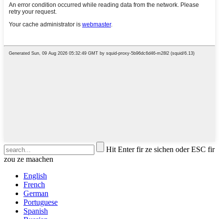
Hit Enter fir ze sichen oder ESC fir
zou ze maachen
English
French
German
Portuguese
Spanish