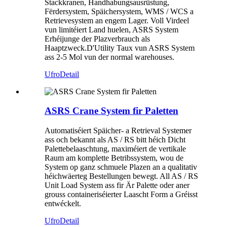
Stackkranen, Handhabungsausrüstung,
Fërdersystem, Späichersystem, WMS / WCS a
Retrievesystem an engem Lager. Voll Virdeel
vun limitéiert Land huelen, ASRS System
Erhéijunge der Plazverbrauch als
Haaptzweck.D'Utility Taux vun ASRS System
ass 2-5 Mol vun der normal warehouses.
Ufro
Detail
ASRS Crane System fir Paletten
Automatiséiert Späicher- a Retrieval Systemer
ass och bekannt als AS / RS bitt héich Dicht
Palettebelaaschtung, maximéiert de vertikale
Raum am komplette Betribssystem, wou de
System op ganz schmuele Plazen an a qualitativ
héichwäerteg Bestellungen bewegt. All AS / RS
Unit Load System ass fir Är Palette oder aner
grouss containeriséierter Laascht Form a Gréisst
entwéckelt.
Ufro
Detail