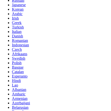
Russian
Japanese
Korean
Arabic
Irish
Greek
Turkish
Italian
Danish
Romanian
Indonesian
Czech
Afrikaans
Swedish
Polish
Basque
Catalan
Esperanto
Hindi
Lao
Albanian
Amharic
Armenian
Azerbaijani
Belarusian