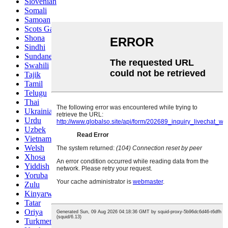
Slovenian
Somali
Samoan
Scots Gaelic
Shona
Sindhi
Sundanese
Swahili
Tajik
Tamil
Telugu
Thai
Ukrainian
Urdu
Uzbek
Vietnamese
Welsh
Xhosa
Yiddish
Yoruba
Zulu
Kinyarwanda
Tatar
Oriya
Turkmen