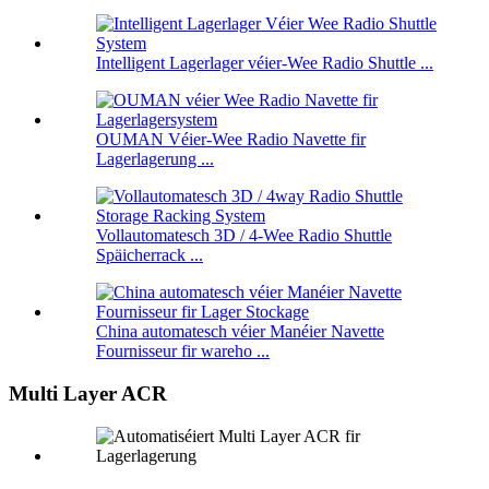
Intelligent Lagerlager véier-Wee Radio Shuttle ...
OUMAN Véier-Wee Radio Navette fir
Lagerlagerung ...
Vollautomatesch 3D / 4-Wee Radio Shuttle
Späicherrack ...
China automatesch véier Manéier Navette
Fournisseur fir wareho ...
Multi Layer ACR