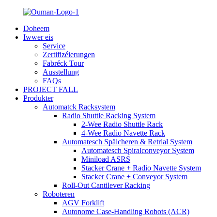
Doheem
Iwwer eis
Service
Zertifizéierungen
Fabréck Tour
Ausstellung
FAQs
PROJECT FALL
Produkter
Automatck Racksystem
Radio Shuttle Racking System
2-Wee Radio Shuttle Rack
4-Wee Radio Navette Rack
Automatesch Späicheren & Retrial System
Automatesch Spiralconveyor System
Miniload ASRS
Stacker Crane + Radio Navette System
Stacker Crane + Conveyor System
Roll-Out Cantilever Racking
Roboteren
AGV Forklift
Autonome Case-Handling Robots (ACR)