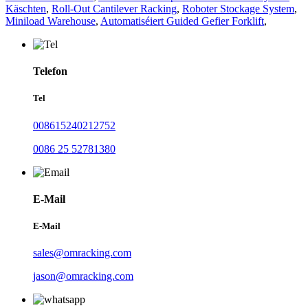
Käschten
,
Roll-Out Cantilever Racking
,
Roboter Stockage System
,
Miniload Warehouse
,
Automatiséiert Guided Gefier Forklift
,
Telefon
Tel
008615240212752
0086 25 52781380
E-Mail
E-Mail
sales@omracking.com
jason@omracking.com