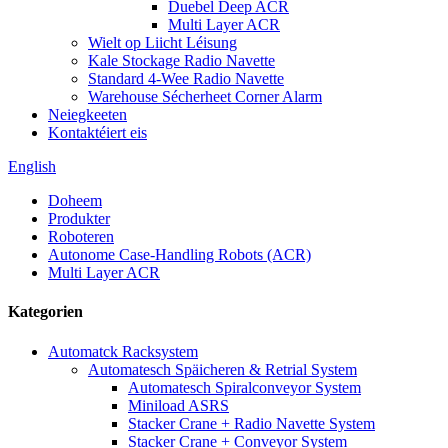
Duebel Deep ACR
Multi Layer ACR
Wielt op Liicht Léisung
Kale Stockage Radio Navette
Standard 4-Wee Radio Navette
Warehouse Sécherheet Corner Alarm
Neiegkeeten
Kontaktéiert eis
English
Doheem
Produkter
Roboteren
Autonome Case-Handling Robots (ACR)
Multi Layer ACR
Kategorien
Automatck Racksystem
Automatesch Späicheren & Retrial System
Automatesch Spiralconveyor System
Miniload ASRS
Stacker Crane + Radio Navette System
Stacker Crane + Conveyor System