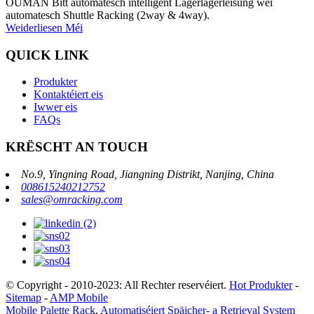
OUMAN Bitt automatesch intelligent Lagerlagerléisung wéi
automatesch Shuttle Racking (2way & 4way).
Weiderliesen Méi
QUICK LINK
Produkter
Kontaktéiert eis
Iwwer eis
FAQs
KRËSCHT AN TOUCH
No.9, Yingning Road, Jiangning Distrikt, Nanjing, China
008615240212752
sales@omracking.com
© Copyright - 2010-2023: All Rechter reservéiert.
Hot Produkter
-
Sitemap
-
AMP Mobile
Mobile Palette Rack
,
Automatiséiert Späicher- a Retrieval System