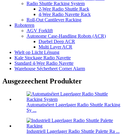
Radio Shuttle Racking System
2-Wee Radio Shuttle Rack
4-Wee Radio Navette Rack
Roll-Out Cantilever Racking
Roboteren
AGV Forklift
Autonome Case-Handling Robots (ACR)
Duebel Deep ACR
Multi Layer ACR
Wielt op Liicht Léisung
Kale Stockage Radio Navette
Standard 4-Wee Radio Navette
Warehouse Sécherheet Corner Alarm
Ausgezeechent Produkter
Automatiséiert Lagerlager Radio Shuttle Racking
Sy ...
Industriell Lagerlager Radio Shuttle Palette Ra ...