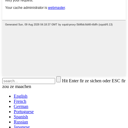
Hit Enter fir ze sichen oder ESC fir
zou ze maachen
English
French
German
Portuguese
Spanish
Russian
Japanese