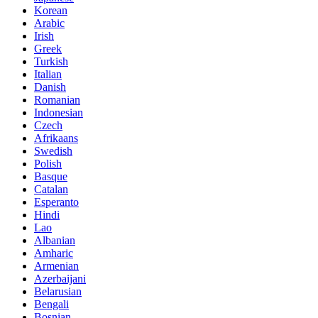
Korean
Arabic
Irish
Greek
Turkish
Italian
Danish
Romanian
Indonesian
Czech
Afrikaans
Swedish
Polish
Basque
Catalan
Esperanto
Hindi
Lao
Albanian
Amharic
Armenian
Azerbaijani
Belarusian
Bengali
Bosnian