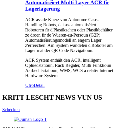
Automatiséiert Multi Layer ACR fir
Lagerlagerung
ACR ass de Kuerz vun Autonome Case-
Handling Robots, dat ass automatiséiert
Roboteren fir d'Plastikzehen oder Plastikbehälter
ze droen fir de Wueren-zu-Persoun (G2P)
Automatiséierungsmodell an engem Lager
z'erreechen. Am System wandelen d'Roboter am
Lager mat der QR Code Navigatioun.
ACR System enthält den ACR, intelligent
Opluedstatioun, Rack Regaler, Multi-Funktioun
Aarbechtsstatioun, WMS, WCS a relativ Internet
Hardware System.
Ufro
Detail
KRITT LESCHT NEWS VUN US
Schécken